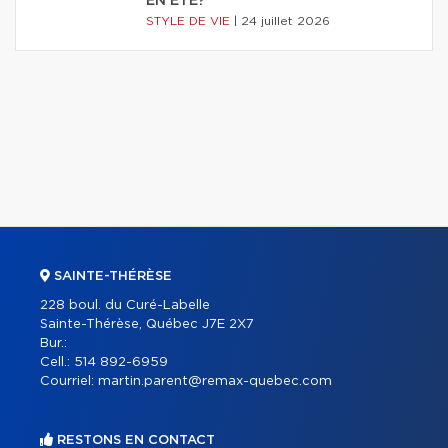
EN ÉTÉ?
STYLE DE VIE
|
24 juillet 2026
SAINTE-THÉRÈSE
228 boul. du Curé-Labelle
Sainte-Thérèse, Québec J7E 2X7
Bur.:
Cell.:
514 892-6959
Courriel:
martin.parent@remax-quebec.com
RESTONS EN CONTACT