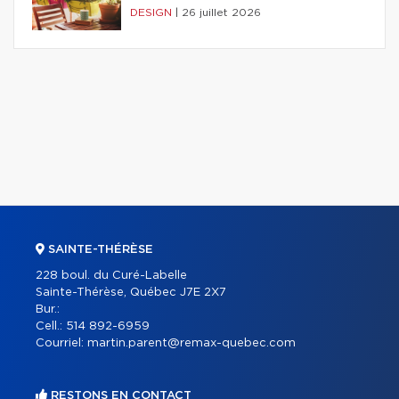
DESIGN
|
26 juillet 2026
SAINTE-THÉRÈSE
228 boul. du Curé-Labelle
Sainte-Thérèse, Québec J7E 2X7
Bur.:
Cell.:
514 892-6959
Courriel:
martin.parent@remax-quebec.com
RESTONS EN CONTACT