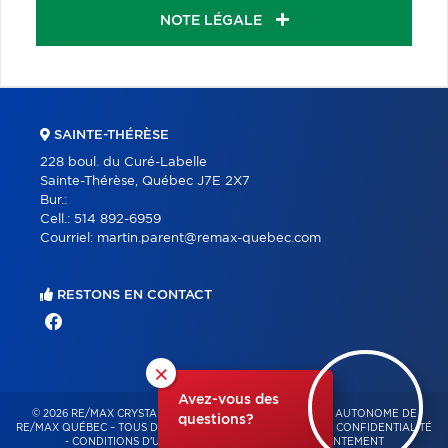
NOTE LÉGALE
SAINTE-THÉRÈSE
228 boul. du Curé-Labelle
Sainte-Thérèse, Québec J7E 2X7
Bur.:
Cell.:
514 892-6959
Courriel:
martin.parent@remax-quebec.com
RESTONS EN CONTACT
×
Avez-vous des
© 2026 RE/MAX CRYSTAL – FRANCHISÉ INDÉPENDANT ET AUTONOME DE
questions?
RE/MAX QUÉBEC – TOUS DROITS RÉSERVÉS -
POLITIQUE DE CONFIDENTIALITÉ
-
CONDITIONS D'UTILISATION
-
GESTION DU CONSENTEMENT