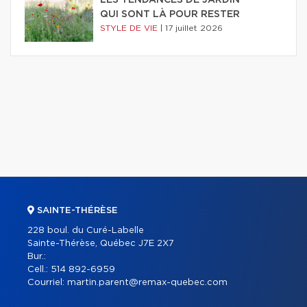
LES TENDANCES DE JARDIN
QUI SONT LÀ POUR RESTER
STYLE DE VIE
|
17 juillet 2026
SAINTE-THÉRÈSE
228 boul. du Curé-Labelle
Sainte-Thérèse, Québec J7E 2X7
Bur.:
Cell.:
514 892-6959
Courriel:
martin.parent@remax-quebec.com